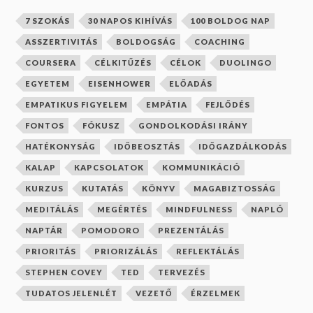
7 SZOKÁS
30 NAPOS KIHÍVÁS
100 BOLDOG NAP
ASSZERTIVITÁS
BOLDOGSÁG
COACHING
COURSERA
CÉLKITŰZÉS
CÉLOK
DUOLINGO
EGYETEM
EISENHOWER
ELŐADÁS
EMPATIKUS FIGYELEM
EMPÁTIA
FEJLŐDÉS
FONTOS
FÓKUSZ
GONDOLKODÁSI IRÁNY
HATÉKONYSÁG
IDŐBEOSZTÁS
IDŐGAZDÁLKODÁS
KALAP
KAPCSOLATOK
KOMMUNIKÁCIÓ
KURZUS
KUTATÁS
KÖNYV
MAGABIZTOSSÁG
MEDITÁLÁS
MEGÉRTÉS
MINDFULNESS
NAPLÓ
NAPTÁR
POMODORO
PREZENTÁLÁS
PRIORITÁS
PRIORIZÁLÁS
REFLEKTÁLÁS
STEPHEN COVEY
TED
TERVEZÉS
TUDATOS JELENLÉT
VEZETŐ
ÉRZELMEK