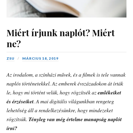
Miért írjunk naplót? Miért
ne?
ZSU
MÁRCIUS 18, 2019
Az irodalom, a színházi művek, és a filmek is tele vannak
naplós történetekkel. Az emberek évszázadokon át írták
le, hogy mi történt velük, hogy rögzítsék az
emlékeiket
és érzéseiket
. A mai digitális világunkban rengeteg
lehetőség áll a rendelkezésünkre, hogy mindezeket
rögzítsük.
T
ényleg van még értelme manapság naplót
írni?