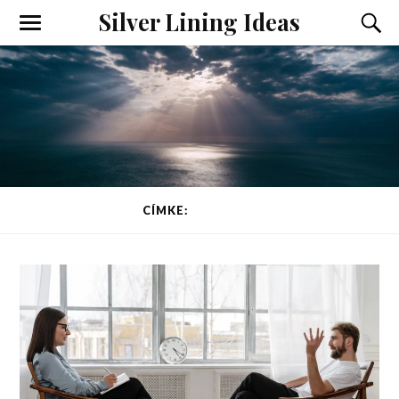
Silver Lining Ideas
Toggle
Toggl
the
the
mobile
searc
menu
field
CÍMKE:
FEJLŐDÉS