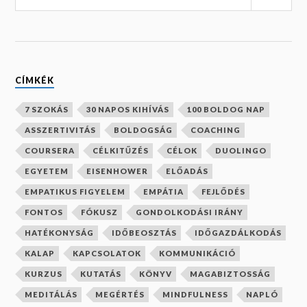
CÍMKÉK
7 SZOKÁS
30 NAPOS KIHÍVÁS
100 BOLDOG NAP
ASSZERTIVITÁS
BOLDOGSÁG
COACHING
COURSERA
CÉLKITŰZÉS
CÉLOK
DUOLINGO
EGYETEM
EISENHOWER
ELŐADÁS
EMPATIKUS FIGYELEM
EMPÁTIA
FEJLŐDÉS
FONTOS
FÓKUSZ
GONDOLKODÁSI IRÁNY
HATÉKONYSÁG
IDŐBEOSZTÁS
IDŐGAZDÁLKODÁS
KALAP
KAPCSOLATOK
KOMMUNIKÁCIÓ
KURZUS
KUTATÁS
KÖNYV
MAGABIZTOSSÁG
MEDITÁLÁS
MEGÉRTÉS
MINDFULNESS
NAPLÓ