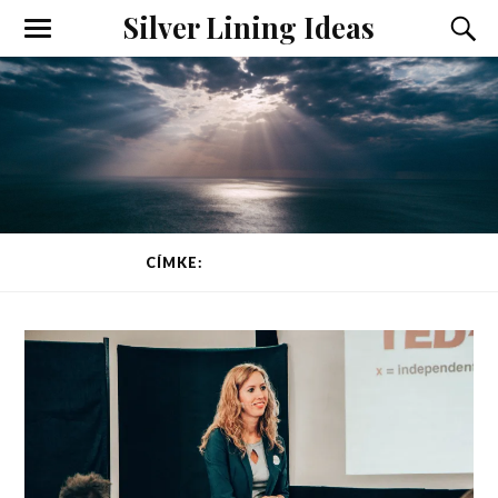
Silver Lining Ideas
Toggle
Toggl
the
the
mobile
searc
menu
field
CÍMKE:
MAGABIZTOSSÁG