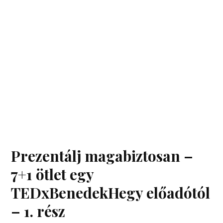
Prezentálj magabiztosan –
7+1 ötlet egy
TEDxBenedekHegy előadótól
– 1. rész
ZSU
OKTÓBER 8, 2019
Manapság nem elég, ha valamit jól csinálsz, ezt elő is
kell tudnod adni. Többször is előfordult már velem, hogy