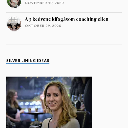
SILVER LINING IDEAS
Bagi Zsuzsanna vagyok és hiszem, hogy az
élethosszig tartó tanulás és a folyamatos
fejlődés a kulcs a sikerhez.