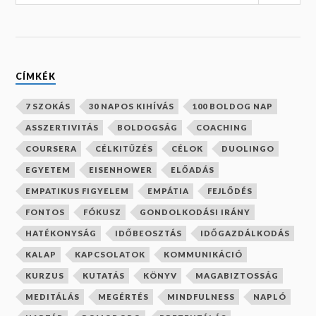
7 SZOKÁS
30 NAPOS KIHÍVÁS
100 BOLDOG NAP
ASSZERTIVITÁS
BOLDOGSÁG
COACHING
COURSERA
CÉLKITŰZÉS
CÉLOK
DUOLINGO
EGYETEM
EISENHOWER
ELŐADÁS
EMPATIKUS FIGYELEM
EMPÁTIA
FEJLŐDÉS
FONTOS
FÓKUSZ
GONDOLKODÁSI IRÁNY
HATÉKONYSÁG
IDŐBEOSZTÁS
IDŐGAZDÁLKODÁS
KALAP
KAPCSOLATOK
KOMMUNIKÁCIÓ
KURZUS
KUTATÁS
KÖNYV
MAGABIZTOSSÁG
MEDITÁLÁS
MEGÉRTÉS
MINDFULNESS
NAPLÓ
NAPTÁR
POMODORO
PREZENTÁLÁS
PRIORITÁS
PRIORIZÁLÁS
REFLEKTÁLÁS
STEPHEN COVEY
TED
TERVEZÉS
TUDATOS JELENLÉT
VEZETŐ
ÉRZELMEK