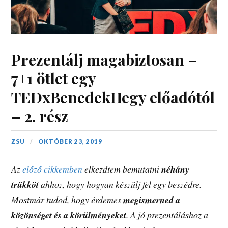
Prezentálj magabiztosan –
7+1 ötlet egy
TEDxBenedekHegy előadótól
– 2. rész
ZSU
OKTÓBER 23, 2019
Az
előző cikkemben
elkezdtem bemutatni
néhány
trükköt
ahhoz, hogy hogyan készülj fel egy beszédre.
Mostmár tudod, hogy érdemes
megismerned a
közönséget és a körülményeket
. A jó prezentáláshoz a